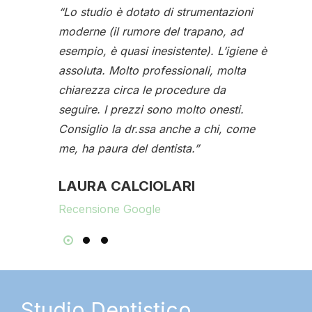
molto
“Lo studio è dotato di strumentazioni
“Profe
moderne (il rumore del trapano, ad
sono t
esempio, è quasi inesistente). L’igiene è
dottor
assoluta. Molto professionali, molta
chiare
chiarezza circa le procedure da
ed one
seguire. I prezzi sono molto onesti.
DINO
Consiglio la dr.ssa anche a chi, come
me, ha paura del dentista.”
Recen
LAURA CALCIOLARI
Recensione Google
Studio Dentistico