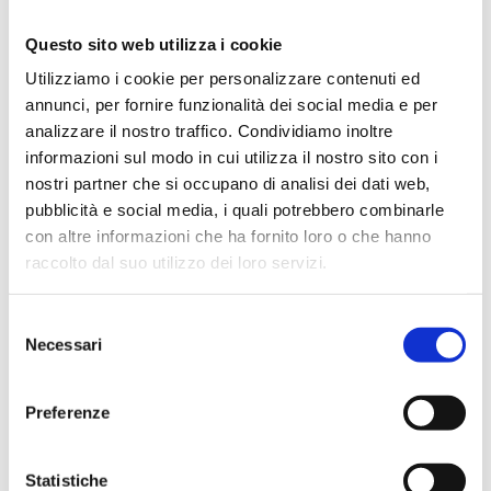
Questo sito web utilizza i cookie
Utilizziamo i cookie per personalizzare contenuti ed
annunci, per fornire funzionalità dei social media e per
analizzare il nostro traffico. Condividiamo inoltre
Prenota il tuo check-
informazioni sul modo in cui utilizza il nostro sito con i
up gratuito!
nostri partner che si occupano di analisi dei dati web,
pubblicità e social media, i quali potrebbero combinarle
con altre informazioni che ha fornito loro o che hanno
Da oltre 25 anni lo studio dentistico di
raccolto dal suo utilizzo dei loro servizi.
riferimento nella Valdinievole.
Selezione
Necessari
del
info@studiodentisticolazarescu.it
consenso
348 3073447
Preferenze
Statistiche