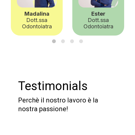
Madalina
Ester
Dott.ssa
Dott.ssa
Se
Odontoiatra
Odontoiatra
Testimonials
Perchè il nostro lavoro è la
nostra passione!